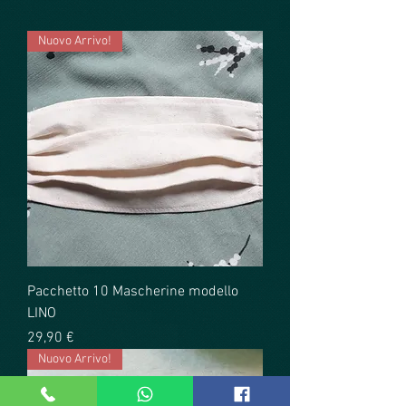
Nuovo Arrivo!
Pacchetto 10 Mascherine modello
LINO
Prezzo
29,90 €
Nuovo Arrivo!