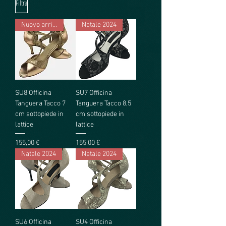
Filtra
Nuovo arrivo 2025
Natale 2024
SU8 Officina
SU7 Officina
Tanguera Tacco 7
Tanguera Tacco 8,5
cm sottopiede in
cm sottopiede in
lattice
lattice
Prezzo
Prezzo
155,00 €
155,00 €
Natale 2024
Natale 2024
SU6 Officina
SU4 Officina