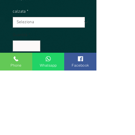
calzata
*
Quantità
*
Aggiungi al carrello
Phone
Whatsapp
Facebook
Produzione artigianale Officina
Tanguera. Pregiato raso foderato in
pelle naturale beige sabbia alla
mascherina e al tallone. Doppio
cinturino alla mascherina in glitter
platino e in pelle naturale beige
alla caviglia. Tacco verniciato
sabbia lucido, 8,5 cm. Suola in