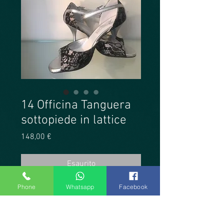
14 Officina Tanguera
sottopiede in lattice
Prezzo
148,00 €
Esaurito
Phone
Whatsapp
Facebook
Produzione artigianale Officina
Tanguera. Pizzo nero/argento alla
mascherina e al tallone, cinturino