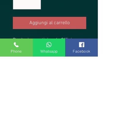
Aggiungi al carrello
Produzione artigianale Officina
Tanguera Atelier. Splendido abito
Phone
Whatsapp
Facebook
nero con spacchi e trasparenze in
maglina elastica. Orlo arricciato.
Ciò che lo rende particolare è il
sottogonna trasparente, che lo
rende leggero e sinuoso creando
l’effetto “vedo non vedo”. La
schiena è nuda, le spalline sono
realizzate ad incrocio per renderlo
più sensuale. Elasticizzato ma non
aderente, veste bene anche una tg
M abbondante.