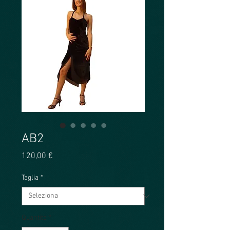
AB2
Prezzo
120,00 €
Taglia
*
Quantità
*