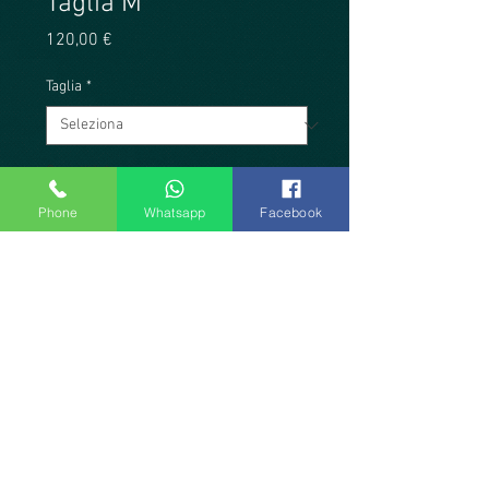
Taglia M
Prezzo
120,00 €
Taglia
*
Quantità
*
Phone
Whatsapp
Facebook
Aggiungi al carrello
Produzione artigianale Officina
Tanguera Atelier. Modello in
maglina di cotone, con motivi
geometrici pastello, pannellino
frontale, apertura a portafoglio, top
a sbuffo, spalline. Taglia M. Capo