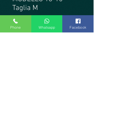
Taglia M
Prezzo
60,00 €
Phone
Whatsapp
Facebook
Esaurito
Produzione artigianale Officina
Tanguera Atelier. Modello in lycra
stampata con motivo floreale
multicolor su base verdone
bottiglia, a due altezze, con
filzatura anteriore e codina
posteriore. Taglia M. Capo unico.
Officina Tanguera di Umberto Maria Ferrero Corso Casale
225 Torino Tel.
+39 335 54 86 822
- VITANGO A.P.S. Partita