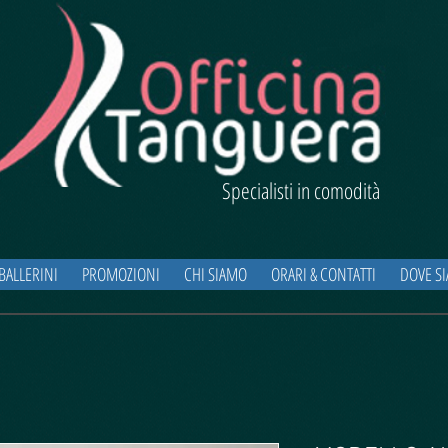
Specialisti in comodità
BALLERINI
PROMOZIONI
CHI SIAMO
ORARI & CONTATTI
DOVE S