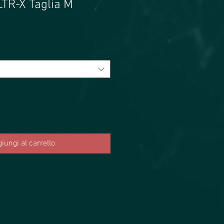
R-X Taglia M
ezzo
ontato
iungi al carrello