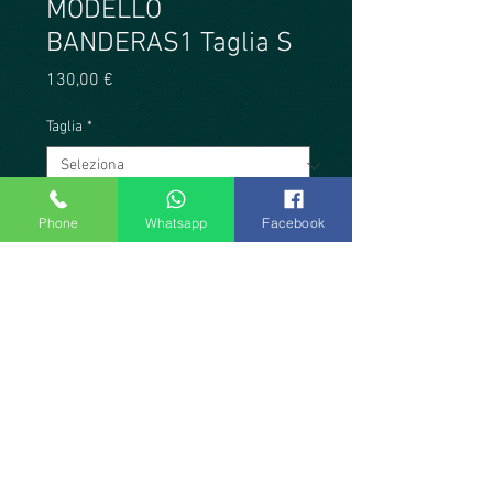
MODELLO
BANDERAS1 Taglia S
Prezzo
130,00 €
Taglia
*
Quantità
*
Phone
Whatsapp
Facebook
Aggiungi al carrello
Modello combinato in lycra
verdone bottiglia svasato, con
motivi floreali multicolor e corpino
color senape brillante. Chiusura
sulla schiena a doppio incrocio.