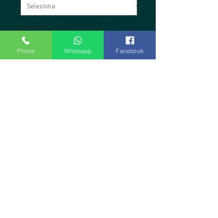
Quantità
*
Phone
Whatsapp
Facebook
Aggiungi al carrello
Produzione artigianale Officina
Tanguera Atelier. Modello in lycra
nera, coppe con pences, gonna a
portafoglio anteriore, posteriore a
coda di rondine. Taglia L (veste fino
alla 48). Capo unico.
Officina Tanguera di Umberto Maria Ferrero Corso Casale