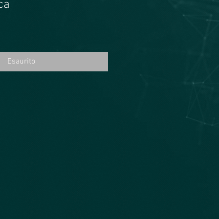
ca
rezzo
contato
Esaurito