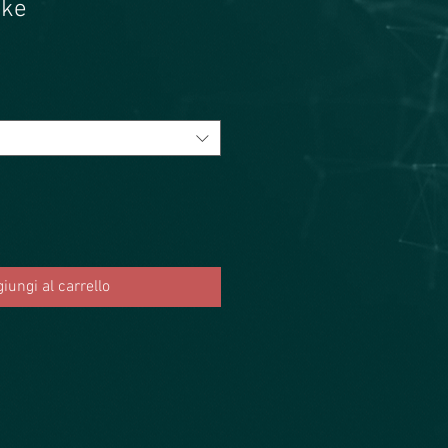
ike
rezzo
contato
iungi al carrello